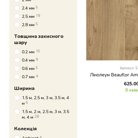
5
2.4 мм
19
2.5 мм
5
2.8 мм
Товщина захисного
шару
15
0.2 мм
9
0.4 мм
5
0.6 мм
Артикул: 
Лінолеум Beauflor Amb
4
0.7 мм
625.0
Ширина
В наяв
1.5 м, 2.5 м, 3 м, 3.5 м, 4
5
м
1.5 м, 2 м, 2.5 м, 3 м, 3.5
28
м, 4 м
Колекція
4
Ambient