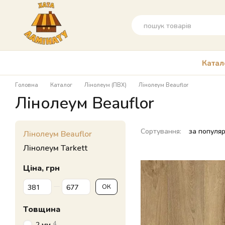
Перейти до основного контенту
Катал
Головна
Каталог
Лінолеум (ПВХ)
Лінолеум Beauflor
Лінолеум Beauflor
Сортування:
за популя
Лінолеум Beauflor
Лінолеум Tarkett
Ціна, грн
Від Ціна, грн
До Ціна, грн
ОК
Товщина
4
2 мм