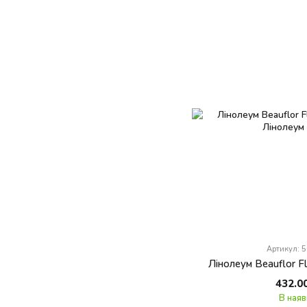
Артикул: 
Лінолеум Beauflor F
432.0
В наяв