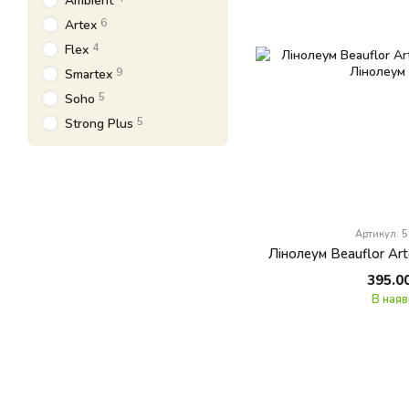
6
Artex
4
Flex
9
Smartex
5
Soho
5
Strong Plus
Артикул: 
Лінолеум Beauflor Ar
395.0
В наяв