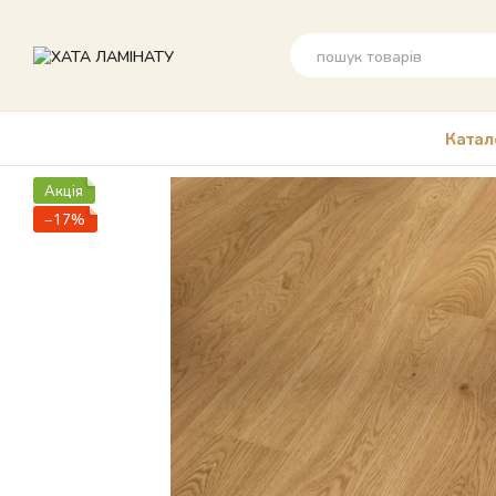
Перейти до основного контенту
Катал
Акція
−17%