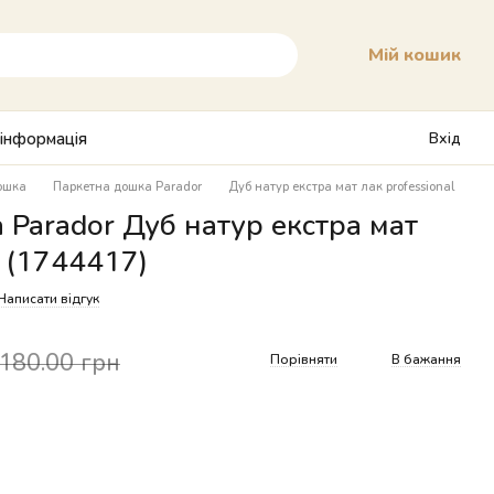
Мій кошик
 інформація
Вхід
ошка
Паркетна дошка Parador
Дуб натур екстра мат лак professional
Parador Дуб натур екстра мат
l (1744417)
Написати відгук
 180.00 грн
Порівняти
В бажання