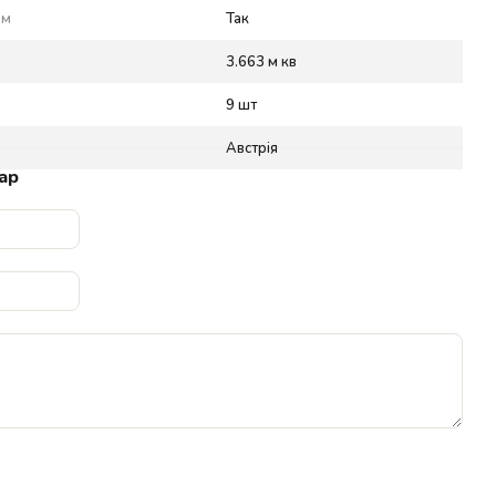
ом
Так
3.663 м кв
9 шт
Австрія
ар