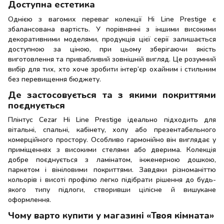
Доступна естетика
Однією з вагомих переваг колекції Hi Line Prestige є
збалансована вартість. У порівнянні з іншими високими
декоративними моделями, продукція цієї серії залишається
доступною за ціною, при цьому зберігаючи якість
виготовлення та привабливий зовнішній вигляд. Це розумний
вибір для тих, хто хоче зробити інтер’єр охайним і стильним
без перевищення бюджету.
Де застосовується та з якими покриттями
поєднується
Плінтус Cezar Hi Line Prestige ідеально підходить для
вітальні, спальні, кабінету, холу або презентабельного
комерційного простору. Особливо гармонійно він виглядає у
приміщеннях з високими стелями або дверима. Колекція
добре поєднується з ламінатом, інженерною дошкою,
паркетом і вініловими покриттями. Завдяки різноманіттю
кольорів і висоті профілю легко підібрати рішення до будь-
якого типу підлоги, створивши цілісне й вишукане
оформлення.
Чому варто купити у магазині «Твоя кімната»