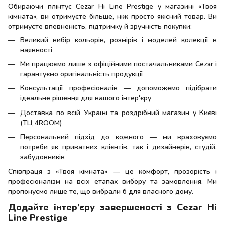
Обираючи плінтус Cezar Hi Line Prestige у магазині «Твоя
кімната», ви отримуєте більше, ніж просто якісний товар. Ви
отримуєте впевненість, підтримку й зручність покупки:
Великий вибір кольорів, розмірів і моделей колекції в
наявності
Ми працюємо лише з офіційними постачальниками Cezar і
гарантуємо оригінальність продукції
Консультації професіоналів — допоможемо підібрати
ідеальне рішення для вашого інтер'єру
Доставка по всій Україні та роздрібний магазин у Києві
(ТЦ 4ROOM)
Персональний підхід до кожного — ми враховуємо
потреби як приватних клієнтів, так і дизайнерів, студій,
забудовників
Співпраця з «Твоя кімната» — це комфорт, прозорість і
професіоналізм на всіх етапах вибору та замовлення. Ми
пропонуємо лише те, що вибрали б для власного дому.
Додайте інтер’єру завершеності з Cezar Hi
Line Prestige