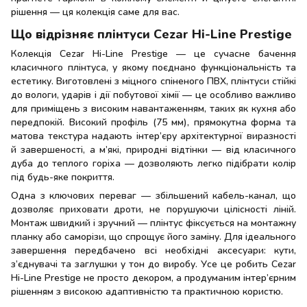
рішення — ця колекція саме для вас.
Що відрізняє плінтуси Cezar Hi-Line Prestige
Колекція Cezar Hi-Line Prestige — це сучасне бачення
класичного плінтуса, у якому поєднано функціональність та
естетику. Виготовлені з міцного спіненого ПВХ, плінтуси стійкі
до вологи, ударів і дії побутової хімії — це особливо важливо
для приміщень з високим навантаженням, таких як кухня або
передпокій. Високий профіль (75 мм), прямокутна форма та
матова текстура надають інтер’єру архітектурної виразності
й завершеності, а м’які, природні відтінки — від класичного
дуба до теплого горіха — дозволяють легко підібрати колір
під будь-яке покриття.
Одна з ключових переваг — збільшений кабель-канал, що
дозволяє приховати дроти, не порушуючи цілісності ліній.
Монтаж швидкий і зручний — плінтус фіксується на монтажну
планку або саморізи, що спрощує його заміну. Для ідеального
завершення передбачено всі необхідні аксесуари: кути,
з’єднувачі та заглушки у тон до виробу. Усе це робить Cezar
Hi-Line Prestige не просто декором, а продуманим інтер’єрним
рішенням з високою адаптивністю та практичною користю.