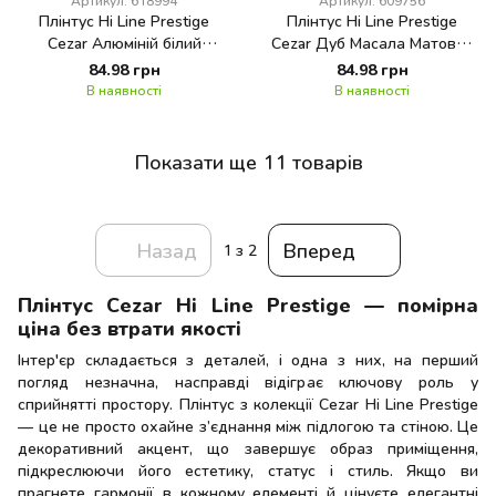
Артикул: 618994
Артикул: 609756
Плінтус Hi Line Prestige
Плінтус Hi Line Prestige
Cezar Алюміній білий
Cezar Дуб Масала Матовий
Матовий М266
М281
84.98 грн
84.98 грн
В наявності
В наявності
Показати ще 11 товарів
Назад
Вперед
1
з 2
Плінтус Cezar Hi Line Prestige — помірна
ціна без втрати якості
Інтер'єр складається з деталей, і одна з них, на перший
погляд незначна, насправді відіграє ключову роль у
сприйнятті простору. Плінтус з колекції Cezar Hi Line Prestige
— це не просто охайне з’єднання між підлогою та стіною. Це
декоративний акцент, що завершує образ приміщення,
підкреслюючи його естетику, статус і стиль. Якщо ви
прагнете гармонії в кожному елементі й цінуєте елегантні