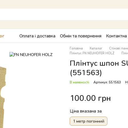
Оплата і доставка
Обмін та повернення
Контактна
ог
Головна
Каталог
Стінові пан
Плінтус FN NEUHOFER HOLZ
Плі
Плінтус шпон S
(551563)
В наявності
Артикул: 551563
Н
100.00 грн
Ціна вказана за
1 метр погонний