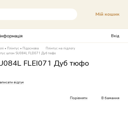
Мій кошик
 інформація
Вхід
елі • Плінтус • Підоснова
Плінтус на підлогу
нтус шпон SU084L FLEI071 Дуб тюфо
U084L FLEI071 Дуб тюфо
аписати відгук
Порівняти
В бажання