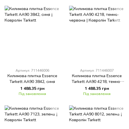
Артикул: 711446006
Артикул: 711446007
Килимова плитка Essence
Килимова плитка Essence
Tarkett AA90 3842, синя
Tarkett AA90 4218, темно-
червона
1 488.35 грн
1 488.35 грн
Під замовлення
Під замовлення