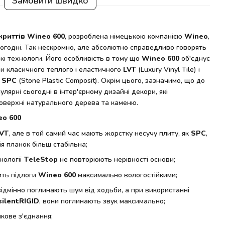
Замовити швидко
криттів Wineo 600
, розроблена німецькою компанією
Wineo
,
ьогодні. Так нескромно, але абсолютно справедливо говорять
ькі технологи. Його особливість в тому що
Wineo 600
об'єднує
ри класичного теплого і еластичного
LVT
(Luxury Vinyl Tile) і
о
SPC
(Stone Plastic Composit). Окрім цього, зазначимо, що до
улярні сьогодні в інтер'єрному дизайні декори, які
оверхні натурального дерева та каменю.
o 600
VT
, але в той самий час мають жорстку несучу плиту, як
SPC
,
ія планок більш стабільна;
нології
TeleStop
не повторюють нерівності основи;
ть підлоги
Wineo 600
максимально вологостійкими;
 відмінно поглинають шум від ходьби, а при використанні
silentRIGID
, вони поглинають звук максимально;
кове з'єднання;