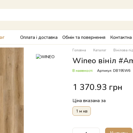
Оплата і доставка
Обмін та повернення
Контактна
ог
Головна
Каталог
Вінілова пі
Wineo вініл #A
В наявності
Артикул: DB195W6
1 370.93 грн
Ціна вказана за
1 м кв