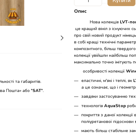
Купити
Опис
Нова колекція
LVT-по
це кращий вініл з існуючих с
про свій новий продукт німец
в собі кращі технічні парамет
композитного, більш твердог
колекції увійшли найбільш поп
максимально точно імітують п
особривості колекції
Wine
еластичні, м'які і теплі, як
L
ькості та габаритів.
а це означає, що і геометр
ва Пошта» або "
SAT
".
завдяки застосуванню тех
технологія
AquaStop
роби
покриття з даної колекції
поліуретанової підоснови
мають більш стабільне зам