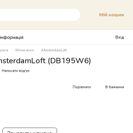
Мій кошик
 інформація
Вхід
длога
Wineo вініл
#AmsterdamLoft
msterdamLoft (DB195W6)
Написати відгук
Порівняти
В бажання