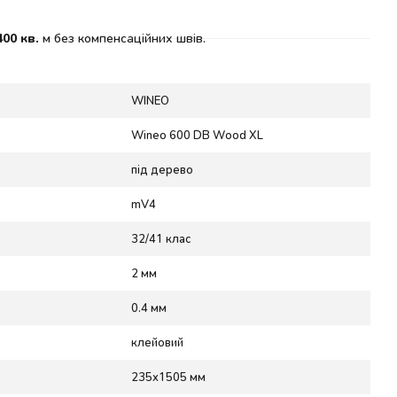
400 кв.
м без компенсаційних швів.
WINEO
Wineo 600 DB Wood XL
під дерево
mV4
32/41 клас
2 мм
0.4 мм
клейовий
235x1505 мм