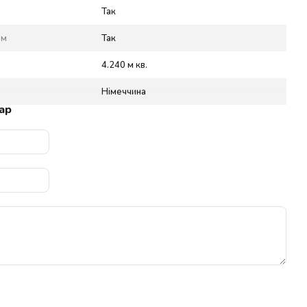
Так
ом
Так
4.240 м кв.
Німеччина
ар