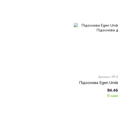
Артикул: PP
Підоснова Egen Under
84.46
В наяв