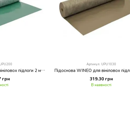
 UPU200
Артикул: UPU1030
Підоснова WINEO для вініловох підлоги 2 мм / 8 м кв
7 грн
319.30 грн
ності
В наявності