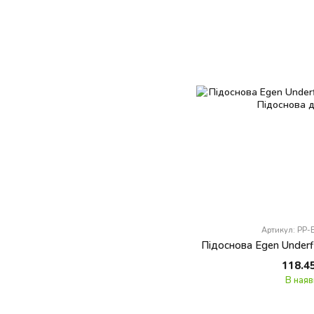
Артикул: PP
Підоснова Egen Underf
118.4
В наяв