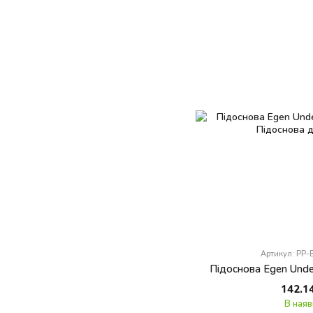
Артикул: PP
Підоснова Egen Under
142.1
В наяв