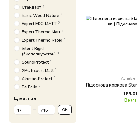
1
Стандарт
4
Basic Wood Nature
2
Expert EKO MATT
1
Expert Thermo Matt
1
Expert Thermo Rapid
Silent Rigid
1
(биополиуретан)
1
SoundProtect
1
XPC Expert Matt
5
Akustic-Protect
Артикул:
2
Pe Folie
189.0
Ціна, грн
В наяв
Від Ціна, грн
До Ціна, грн
ОК