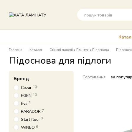
Перейти до основного контенту
Катал
Головна
Каталог
Стінові панелі • Плінтус • Підоснова
Підоснова
Підоснова для підлоги
Сортування:
за популя
Бренд
10
Cezar
10
EGEN
3
Eva
7
PARADOR
2
Start floor
6
WINEO