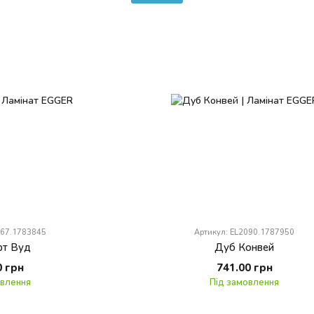
067.1783845
Артикул: EL2090.1787950
т Вуд
Дуб Конвей
0 грн
741.00 грн
овлення
Під замовлення