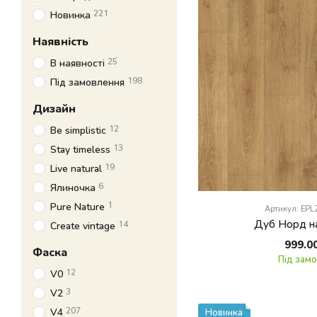
221
Новинка
Наявність
25
В наявності
198
Під замовлення
Дизайн
12
Be simplistic
13
Stay timeless
19
Live natural
6
Ялиночка
1
Pure Nature
Артикул: EP
Дуб Норд н
14
Create vintage
999.0
Фаска
Під зам
12
V0
3
V2
207
V4
Новинка