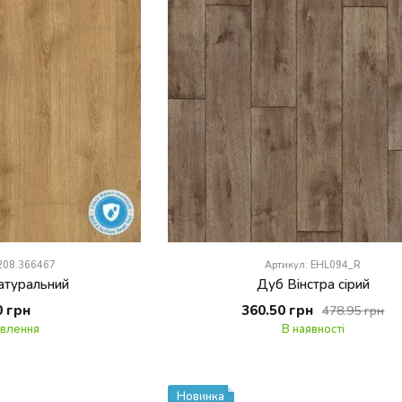
L208.366467
Артикул: EHL094_R
атуральний
Дуб Вiнстра сiрий
0 грн
360.50 грн
478.95 грн
овлення
В наявності
Новинка