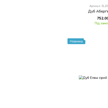
Артикул: EL2
Дуб Аберґе
752.0
Під зам
Новинка