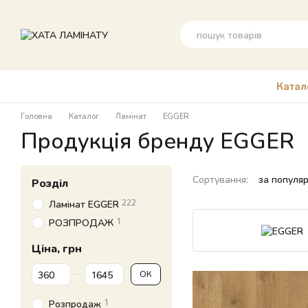
Перейти до основного контенту
Катал
Головна
Каталог
Ламінат
EGGER
Продукція бренду EGGER
Сортування:
за популя
Розділ
222
Ламінат EGGER
1
РОЗПРОДАЖ
Ціна, грн
Від Ціна, грн
До Ціна, грн
ОК
1
Розпродаж