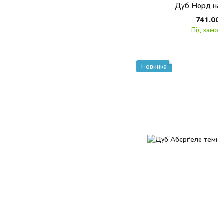
Дуб Норд н
741.0
Під зам
Новинка