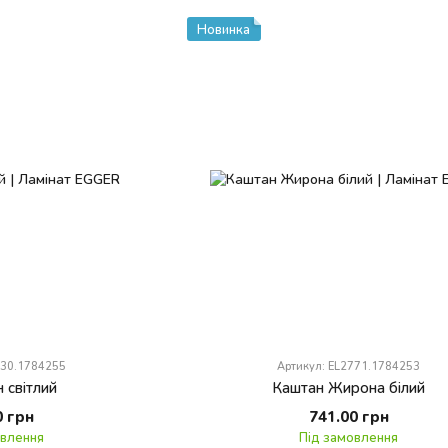
Новинка
730.1784255
Артикул: EL2771.1784253
 світлий
Каштан Жирона білий
0 грн
741.00 грн
овлення
Під замовлення