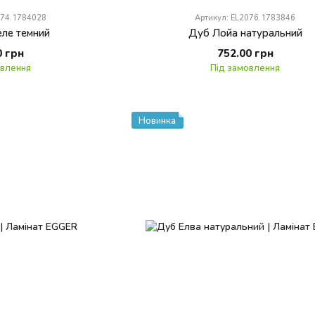
074.1784028
Артикул: EL2076.1783846
ле темний
Дуб Лойа натуральний
0 грн
752.00 грн
овлення
Під замовлення
Новинка