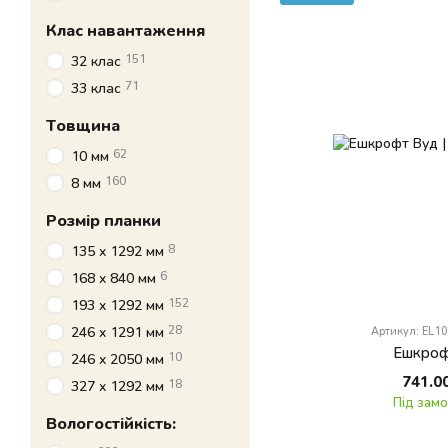
Клас навантаження
151
32 клас
71
33 клас
Товщина
62
10 мм
160
8 мм
Розмір планки
8
135 x 1292 мм
6
168 x 840 мм
152
193 x 1292 мм
28
246 x 1291 мм
Артикул: EL1
Ешкроф
10
246 x 2050 мм
741.0
18
327 x 1292 мм
Під зам
Вологостійкість: