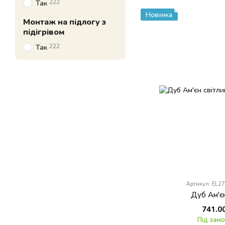
222
Так
Новинка
Монтаж на підлогу з
підігрівом
222
Так
Артикул: EL2
Дуб Ам'єн
741.0
Під зам