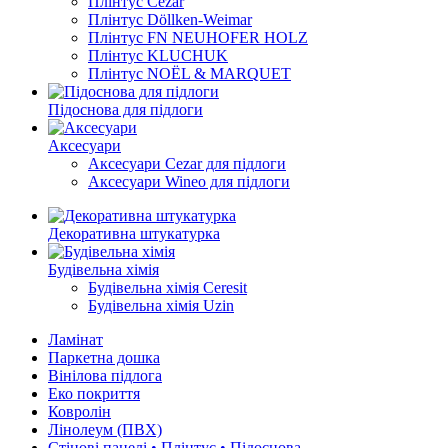
Плінтус Cezar
Плінтус Döllken-Weimar
Плінтус FN NEUHOFER HOLZ
Плінтус KLUCHUK
Плінтус NOËL & MARQUET
Підоснова для підлоги
Аксесуари
Аксесуари Cezar для підлоги
Аксесуари Wineo для підлоги
Декоративна штукатурка
Будівельна хімія
Будівельна хімія Ceresit
Будівельна хімія Uzin
Ламінат
Паркетна дошка
Вінілова підлога
Еко покриття
Ковролін
Лінолеум (ПВХ)
Стінові панелі • Плінтус • Підоснова