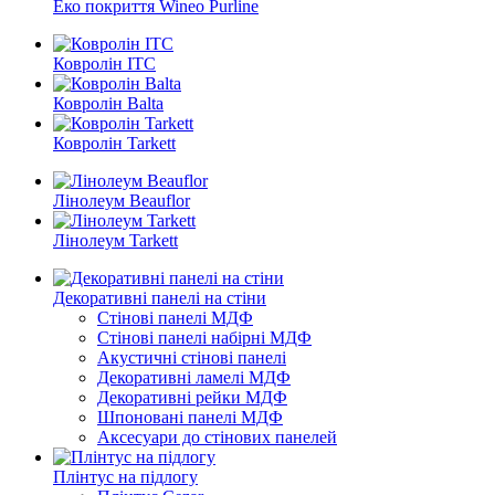
Еко покриття Wineo Purline
Ковролін ITC
Ковролін Balta
Ковролін Tarkett
Лінолеум Beauflor
Лінолеум Tarkett
Декоративні панелі на стіни
Стінові панелі МДФ
Стінові панелі набірні МДФ
Акустичні стінові панелі
Декоративні ламелі МДФ
Декоративні рейки МДФ
Шпоновані панелі МДФ
Аксесуари до стінових панелей
Плінтус на підлогу