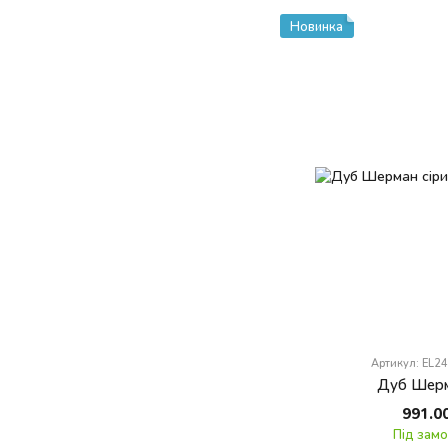
Новинка
Артикул: EL2
Дуб Шерм
991.0
Під зам