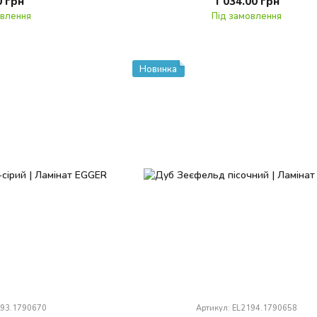
0 грн
1 034.00 грн
овлення
Під замовлення
Новинка
193.1790670
Артикул: EL2194.1790658