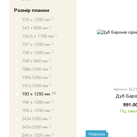
Розмір планки
0
135 x 1292 мм
0
143 x 858 мм
0
154,5 х 1195 мм
0
157 x 1290 мм
0
158 x 1285 мм
0
168 x 840 мм
0
188х1200 мм
0
190x1290 мм
0
191х1200 мм
Артикул: EL2
16
193 x 1292 мм
Дуб Барон
0
194 x 1285 мм
991.0
0
195 х 1295 мм
Під зам
0
243x1285 мм
0
243x2200 мм
Новинка
0
246 x 1291 мм