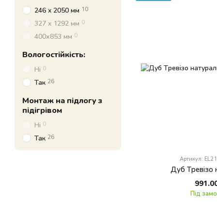
10
246 x 2050 мм
0
327 x 1292 мм
0
400х853 мм
Вологостійкість:
0
Ні
26
Так
Монтаж на підлогу з
підігрівом
0
Ні
26
Так
Артикул: EL2
Дуб Тревізо 
991.0
Під зам