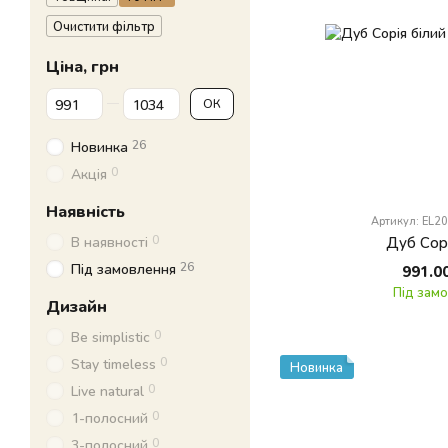
Очистити фільтр
Ціна, грн
Від Ціна, грн
До Ціна, грн
ОК
26
Новинка
0
Акція
Наявність
Артикул: EL2
0
Дуб Сорі
В наявності
26
Під замовлення
991.0
Під зам
Дизайн
0
Be simplistic
0
Stay timeless
Новинка
0
Live natural
0
1-полосний
0
3-полосний