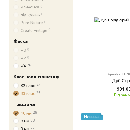
0
Ялиночка
0
під камінь
0
Pure Nature
0
Create vintage
Фаска
0
V0
0
V2
26
V4
Артикул: EL2
Клас навантаження
Дуб Сорі
42
32 клас
991.0
26
33 клас
Під зам
Товщина
26
10 мм
Новинка
88
8 мм
22
9 мм