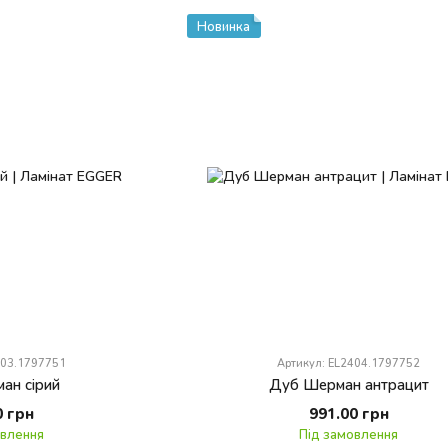
Новинка
403.1797751
Артикул: EL2404.1797752
ан сірий
Дуб Шерман антрацит
0 грн
991.00 грн
овлення
Під замовлення