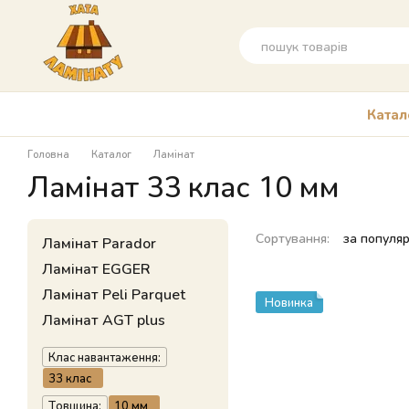
Перейти до основного контенту
Катал
Головна
Каталог
Ламінат
Ламінат 33 клас 10 мм
Сортування:
за популя
Ламінат Parador
Ламінат EGGER
Ламінат Peli Parquet
Новинка
Ламінат AGT plus
Клас навантаження:
33 клас
Товщина:
10 мм