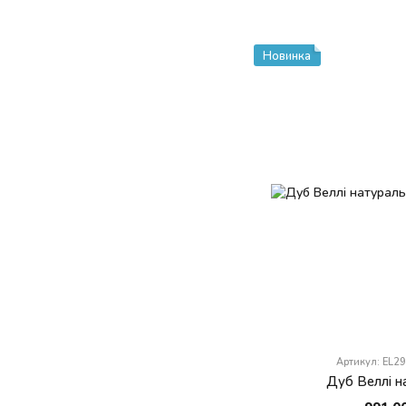
Новинка
Артикул: EL2
Дуб Веллі н