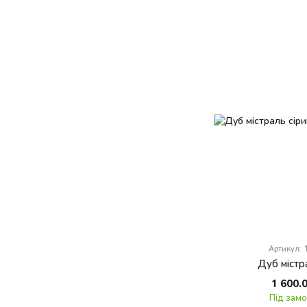
Артикул:
Дуб містр
1 600.
Під зам