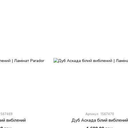
 1567469
Артикул: 1567470
лий вибілений
Дуб Аскада білий вибілений