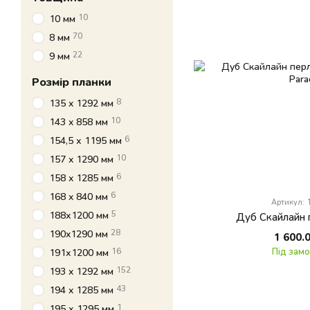
10
10 мм
70
8 мм
22
9 мм
Розмір планки
8
135 x 1292 мм
10
143 x 858 мм
6
154,5 х 1195 мм
10
157 x 1290 мм
6
158 x 1285 мм
6
168 x 840 мм
Артикул:
5
188х1200 мм
Дуб Скайлайн 
28
190x1290 мм
1 600.
Під зам
16
191х1200 мм
152
193 x 1292 мм
43
194 x 1285 мм
1
195 х 1295 мм