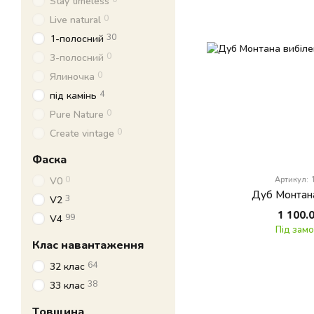
Stay timeless
0
Live natural
30
1-полосний
0
3-полосний
0
Ялиночка
4
під камінь
0
Pure Nature
0
Create vintage
Фаска
0
V0
Артикул:
Дуб Монтана
3
V2
1 100.
99
V4
Під зам
Клас навантаження
64
32 клас
38
33 клас
Товщина