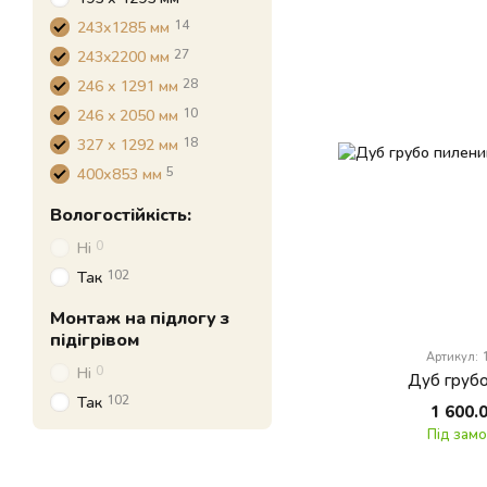
14
243x1285 мм
27
243x2200 мм
28
246 x 1291 мм
10
246 x 2050 мм
18
327 x 1292 мм
5
400х853 мм
Вологостійкість:
0
Ні
102
Так
Монтаж на підлогу з
підігрівом
Артикул:
0
Ні
Дуб грубо
102
Так
1 600.
Під зам