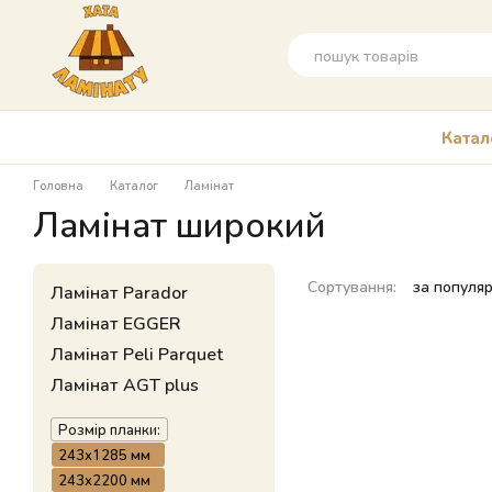
Перейти до основного контенту
Катал
Головна
Каталог
Ламінат
Ламінат широкий
Сортування:
за популя
Ламінат Parador
Ламінат EGGER
Ламінат Peli Parquet
Ламінат AGT plus
Розмір планки:
243x1285 мм
243x2200 мм