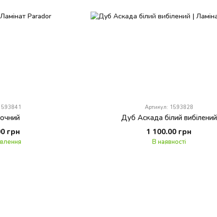
 1593841
Артикул: 1593828
сочний
Дуб Аскада білий вибілений
00 грн
1 100.00 грн
овлення
В наявності