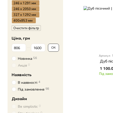
246 x 1291 мм
246 x 2050 мм
327 x 1292 мм
400х853 мм
Очистити фільтр
Ціна, грн
Від Ціна, грн
До Ціна, грн
ОК
Артикул:
56
Новинка
Дуб пі
0
Акція
1 100.
Під зам
Наявність
4
В наявності
98
Під замовлення
Дизайн
0
Be simplistic
0