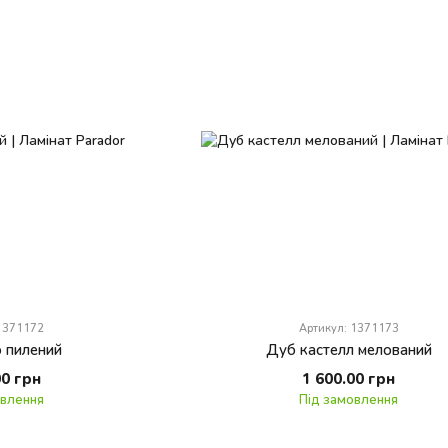
 1371172
Артикул: 1371173
 пилений
Дуб кастелл мелований
00 грн
1 600.00 грн
овлення
Під замовлення