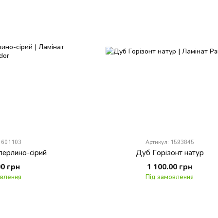
 1601103
Артикул: 1593845
перлино-сірий
Дуб Горізонт натур
00 грн
1 100.00 грн
овлення
Під замовлення