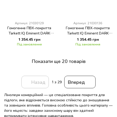
Артикул: 21030129
Артикул: 21030136
Гомогенне ПВХ-покриття
Гомогенне ПВХ-покриття
Tarkett IQ Eminent DARK
Tarkett IQ Eminent DARK
GREY 0129
GREY BEIGE 0136
1 354.45 грн
1 354.45 грн
Під замовлення
Під замовлення
Показати ще 20 товарів
Назад
Вперед
1
з 29
Лінолеум комерційний — це спеціалізоване покриття для
підлоги, яке відрізняється високою стійкістю до зношування
та зовнішніх впливів. Головна особливість цього матеріалу —
його міцність: завдяки захисному шару він здатний
витримувати інтенсивне навантаження.