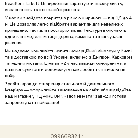
Beauflor і Tarkett. Ці виробники гарантують високу якість,
екологічність та інноваційні рішення.
У нас ви знайдете покриття з різною шириною — від 1,5 до 4
м. Це дозволяє легко підібрати варіант як для невеликих
приміщень, так і для просторих залів. Текстури включають
однотонні моделі, імітації дерева, каменю та інші сучасні
рішення.
Ми надаємо можливість купити комерційний лінолеум у Києві
та з доставкою по всій Україні, включно з Дніпром, Харковом
та іншими містами. Ціна за м2 у нас завжди конкурентна, а
наші консультанти допоможуть вам зробити оптимальний
вибір.
Зробіть крок до створення стильного й довговічного
інтер’єру — оформлюйте замовлення на сайті або відвідуйте
наш магазин у ТЦ «4ROOM». «Твоя кімната» завжди готова
запропонувати найкраще!
0996683211