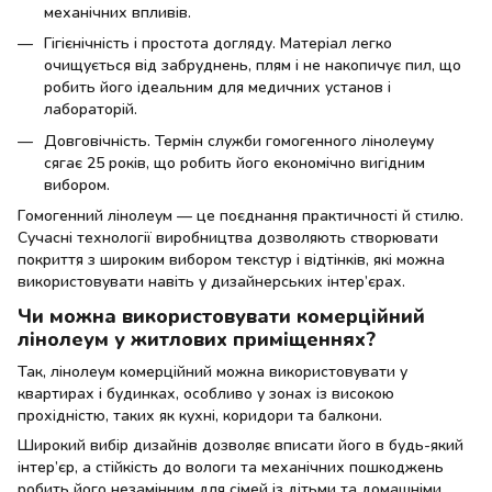
механічних впливів.
Гігієнічність і простота догляду. Матеріал легко
очищується від забруднень, плям і не накопичує пил, що
робить його ідеальним для медичних установ і
лабораторій.
Довговічність. Термін служби гомогенного лінолеуму
сягає 25 років, що робить його економічно вигідним
вибором.
Гомогенний лінолеум — це поєднання практичності й стилю.
Сучасні технології виробництва дозволяють створювати
покриття з широким вибором текстур і відтінків, які можна
використовувати навіть у дизайнерських інтер’єрах.
Чи можна використовувати комерційний
лінолеум у житлових приміщеннях?
Так, лінолеум комерційний можна використовувати у
квартирах і будинках, особливо у зонах із високою
прохідністю, таких як кухні, коридори та балкони.
Широкий вибір дизайнів дозволяє вписати його в будь-який
інтер’єр, а стійкість до вологи та механічних пошкоджень
робить його незамінним для сімей із дітьми та домашніми