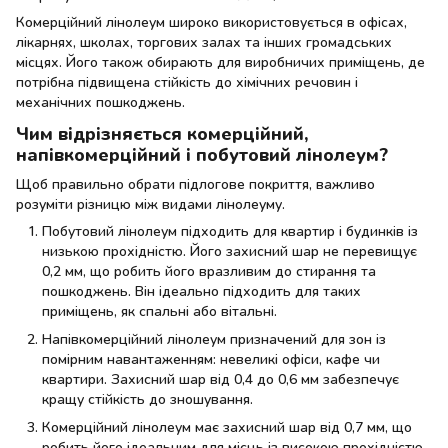
Комерційний лінолеум широко використовується в офісах,
лікарнях, школах, торгових залах та інших громадських
місцях. Його також обирають для виробничих приміщень, де
потрібна підвищена стійкість до хімічних речовин і
механічних пошкоджень.
Чим відрізняється комерційний,
напівкомерційний і побутовий лінолеум?
Щоб правильно обрати підлогове покриття, важливо
розуміти різницю між видами лінолеуму.
Побутовий лінолеум підходить для квартир і будинків із
низькою прохідністю. Його захисний шар не перевищує
0,2 мм, що робить його вразливим до стирання та
пошкоджень. Він ідеально підходить для таких
приміщень, як спальні або вітальні.
Напівкомерційний лінолеум призначений для зон із
помірним навантаженням: невеликі офіси, кафе чи
квартири. Захисний шар від 0,4 до 0,6 мм забезпечує
кращу стійкість до зношування.
Комерційний лінолеум має захисний шар від 0,7 мм, що
робить його ідеальним для місць із високою прохідністю