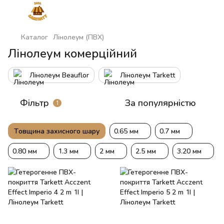
Каталог
Лінолеум (ПВХ)
Лінолеум комерційний
Лінолеум Beauflor
Лінолеум Tarkett
Фільтр
За популярністю
1
Товщина захисного шару
0.65 мм
0.7 мм
0.80 мм
1.3 мм
2 мм
2.5 мм
3.20 мм