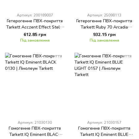
Артикул: 200189007
Артикул: 25098113
Гетерогенне ПВХ-покриття
Гетерогенне ПВХ-покриття
Tarkett Acczent Effect Stella
Tarkett Ruby 70 Arcadia
8 2 m 1I
WHITE GREY
612.85 грн
932.15 грн
Під замовлення
Під замовлення
Артикул: 21030130
Артикул: 21030157
Гомогенне ПВХ-покриття
Гомогенне ПВХ-покриття
Tarkett IQ Eminent BLACK
Tarkett IQ Eminent BLUE